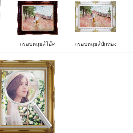
กรอบหลุยส์โอ๊ค
กรอบหลุยส์ปักทอง