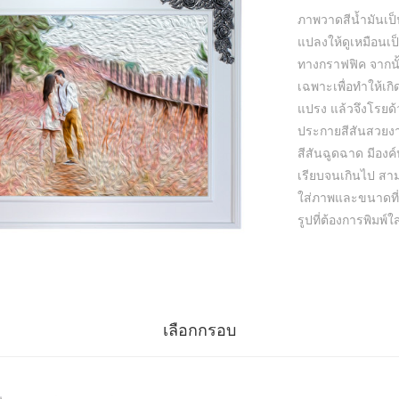
ภาพวาดสีน้ำมันเ
แปลงให้ดูเหมือนเ
ทางกราฟฟิค จากนั
เฉพาะเพื่อทำให้เ
แปรง แล้วจึงโรยด้
ประกายสีสันสวยงา
สีสันฉูดฉาด มีองค
เรียบจนเกินไป สาม
ใส่ภาพและขนาดที่
รูปที่ต้องการพิมพ์
เลือกกรอบ