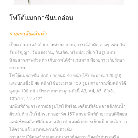
โฟโต้แมกกาซีนปกอ่อน
รายละเอียดสินค้า
เก็บความทรงจำด้วยภาพถ่ายจากเหตุการณ์สำคัญต่างๆ เช่น วัน
รับปริญญา, วันแต่งงาน, วันเกิด, ทริปท่องเที่ยว ในรูปแบบ
นิตยสารภาพส่วนตัว เก็บภาพได้จำนวนมาก มีอายุการเก็บรักษา
ยาวนาน
โฟโต้แมกกาซีน ปกติ ปกอ่อนมี 40 หน้า(ใช้ประมาณ 120 รูป)
และปกแข็งมี 48 หน้า(ใช้ประมาณ 150 รูป) สามารถเพิ่มหน้าได้
สูงสุด 100 หน้า มีขนาดมาตรฐานดังนี้ A3, A4, A5, 8”x8”,
10”x10”, 12”x12”
ปกพิมพ์ด้วยกระดาษอัดรูปโฟโต้พร้อมเคลือบฟิล์มพลาสติกกันน้ำ
ตัวเล่มด้านในใช้กระดาษอาร์ต 157 แกรม พิมพ์ด้วยระบบดิจิตอล
ออฟเซ็ทเคลือบฟิล์มพลาสติก เข้าเล่มด้วยการเย็บแม็กก่อนไสกาว
ให้ความแข็งแรงทนทานกับตัวเล่ม
การส่งรูปให้ทางร้านออกแบบ หากต้องการเรียงลำดับรูปหรือ