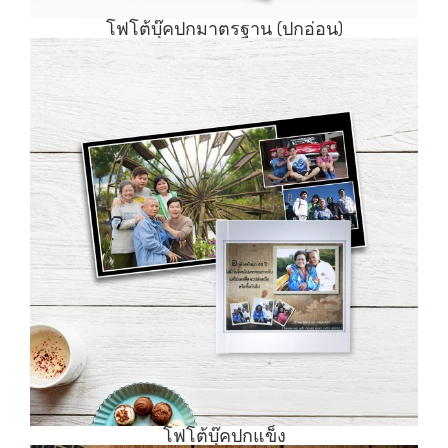
โฟโต้บุ๊คปกมาตรฐาน (ปกอ่อน)
โฟโต้บุ๊คปกแข็ง