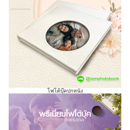
โฟโต้บุ๊คปกหนัง