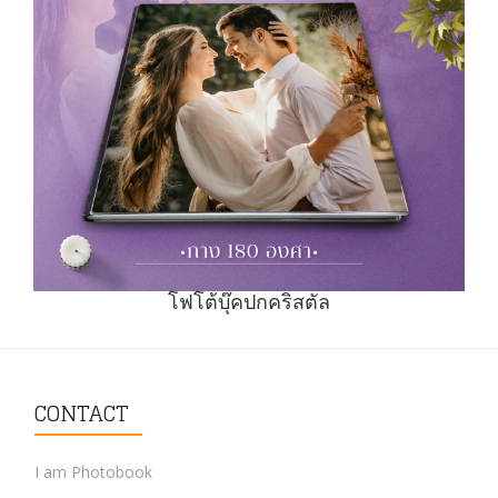
โฟโต้บุ๊คปกคริสตัล
CONTACT
I am Photobook