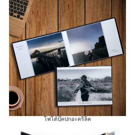
โฟโต้บุ๊คปกอะคริลิค